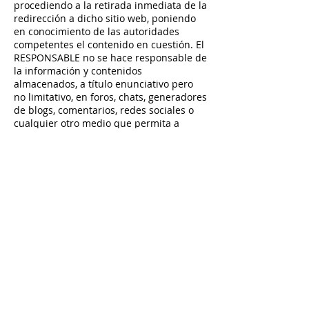
procediendo a la retirada inmediata de la
redirección a dicho sitio web, poniendo
en conocimiento de las autoridades
competentes el contenido en cuestión. El
RESPONSABLE no se hace responsable de
la información y contenidos
almacenados, a título enunciativo pero
no limitativo, en foros, chats, generadores
de blogs, comentarios, redes sociales o
cualquier otro medio que permita a
terceros publicar contenidos de forma
independiente en la página web del
RESPONSABLE. Sin embargo, y en
cumplimiento de lo dispuesto en los
artículos 11 y 16 de la LSSICE, se pone a
disposición de todos los usuarios,
autoridades y fuerzas de seguridad,
colaborando de forma activa en la
retirada o, en su caso, bloqueo de todos
aquellos contenidos que puedan afectar
o contravenir la legislación nacional o
internacional, los derechos de terceros o
la moral y el orden público. En caso de
que el usuario considere que existe en el